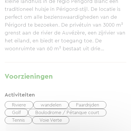
kleine landhuis in de regio Périgord Blanc een
traditioneel huisje in Périgord-stijl. De locatie is
perfect om alle bezienswaardigheden van de
Périgord te bezoeken. De privétuin van 3000 m²
grenst aan de rivier de Auvézère, een zijrivier van
het eiland, en biedt er toegang toe. De
woonruimte van 60 m² bestaat uit drie
hoofdkamers. Binnen: een woon-/eetkamer met
kitchenette; twee slaapkamers: één met een
tweepersoonsbed en één met twee
Voorzieningen
eenpersoonsbedden plus een slaapbank; een
badkamer met douchecabine en een apart
Activiteiten
toilet. Een kinderbedje en kinderstoel zijn
beschikbaar. Tot de voorzieningen behoren: een
Riviere
wandelen
Paardrijden
gasfornuis met oven en afzuigkap, een koelkast
Golf
Boulodrome / Pétanque court
met vriesvak, een magnetron, een
Tennis
Voie Verte
koffiezetapparaat, een waterkoker, satelliet-tv,