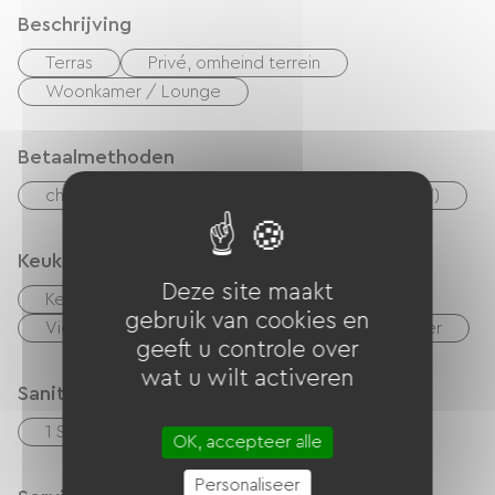
een stofzuiger, een strijkijzer en strijkplank, een
Beschrijving
wasmachine, een handdoekradiator en een föhn.
Terras
Privé, omheind terrein
OP AANVRAAG: Bedlinnen is beschikbaar voor €
Woonkamer / Lounge
20 per week voor 2 personen en € 25 per week
voor 4 personen. De bedden zullen opgemaakt
Betaalmethoden
zijn. Buiten: tuintafel, ligstoelen, barbecue,
bosrijk terrein van circa 2700 m², grenzend aan
checks
Geld
Vakantiebonnen (ANCV)
een rivier. In het gehucht: bakkerij en
ambachtelijke patisserie, forelvijver. Het hele jaar
Keuken
door te huur en in het laagseizoen ook in de
Deze site maakt
Keukentje
cuisinière
Magnetron
weekenden.
gebruik van cookies en
Vier
Afzuigkap
Koelkast
Vriezer
geeft u controle over
wat u wilt activeren
Sanitair
1 Salle d'eau (douche)
OK, accepteer alle
Personaliseer