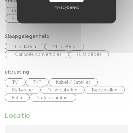
Services
Privacybeleid
Huisdieren toegelaten
Vellen te huur
Schoonmaak met toeslag
Slaapgelegenheid
1 Lits 140cm
2 Lits 90cm
1 Canapés convertibles
1 Lits bébés
uitrusting
TV
TNT
Kabel / Satelliet
Barbecue
Tuinmeubelen
Babyspullen
Föhn
Strijkapparatuur
Locatie