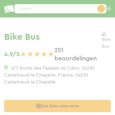
Cookies beheer paneel
Zoeken...
Bike Bus
251
★
★
★
★
★
4.9/5
beoordelingen
477 Route des Falaises du Céou, 24250
Castelnaud-la-Chapelle, France
,
24250
Castelnaud-la-Chapelle
Een fiets reserveren