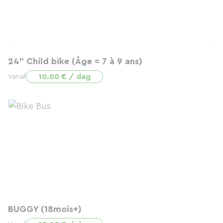
24" Child bike (Âge = 7 à 9 ans)
10.00 € / dag
Vanaf
BUGGY (18mois+)