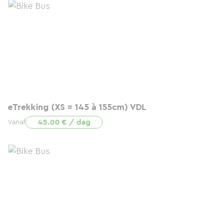
eTrekking (XS = 145 à 155cm) VDL
45.00 € / dag
Vanaf