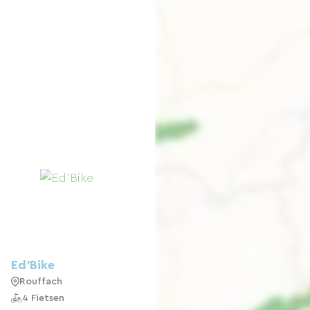
Ed'Bike
Rouffach
4 Fietsen