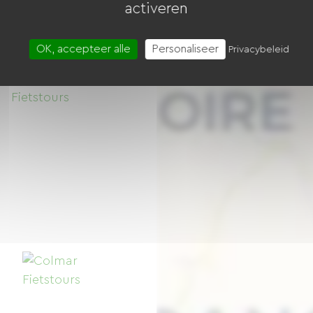
activeren
Bussang
40 Fietsen
OK, accepteer alle
Personaliseer
Privacybeleid