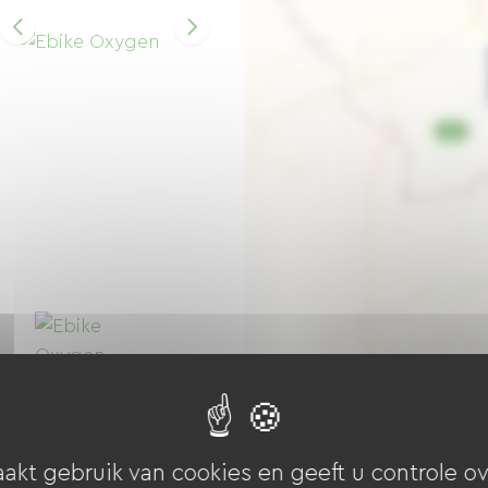
akt gebruik van cookies en geeft u controle ov
Ebike Oxygen