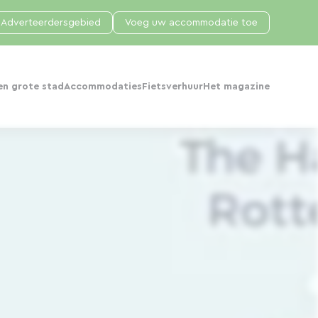
Adverteerdersgebied
Voeg uw accommodatie toe
en grote stad
Accommodaties
Fietsverhuur
Het magazine