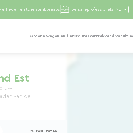
overheden en toeristenbureaus
Toerismeprofessionals
Groene wegen en fietsroutes
Vertrekkend vanuit e
nd Est
nd uw
paden van de
28 resultaten