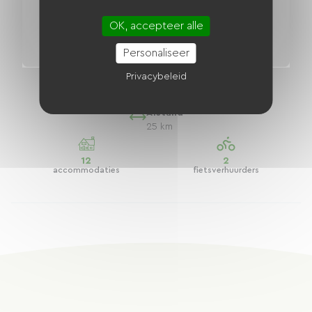
OK, accepteer alle
Personaliseer
Bourgondië Tour: Dijon - Nuits-Saint-
Privacybeleid
Georges Groene Route
Afstand
25 km
12
2
accommodaties
fietsverhuurders