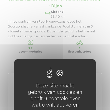
- Dijon
Afstand
58.40 km
In het centrum van Pouilly-en-Auxois loopt het
Bourgondische kanaal dankzij de Pouillytunnel ruim 3
kilometer ondergronds. Boven de grond is het kanaal
zichtbaar langs de fietspaden via ventilatiescha...
22
1
accommodaties
fietsverhuurders
Deze site maakt
gebruik van cookies en
geeft u controle over
wat u wilt activeren