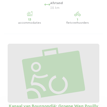
Afstand
28 km
13
1
accommodaties
fietsverhuurders
Kanaal van Bourgondië: Groene Weg Pouilly