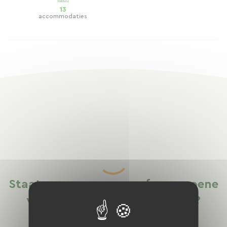
13
accommodaties
Staat uw groene weg of een groene
weg die u kent niet in de lijst?