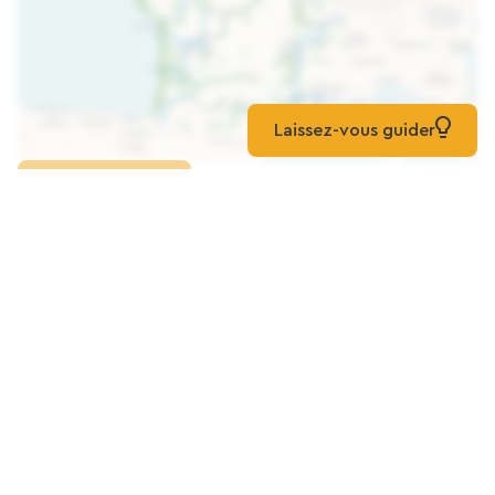
Laissez-vous guider
Kaart laden
Gite Du Moulin De Hinx
Gite
Hinx
Camping L'étang De Laubanière
Kamperen
Louer
Vrijstaande, Gerenoveerde Woning Met 3