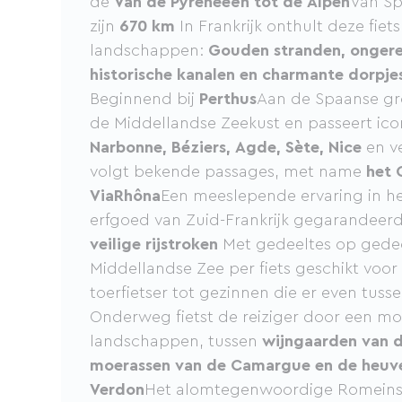
de
Van de Pyreneeën tot de Alpen
Van Sp
zijn
670 km
In Frankrijk onthult deze fiet
landschappen:
Gouden stranden, ongere
historische kanalen en charmante dorpje
Beginnend bij
Perthus
Aan de Spaanse gr
de Middellandse Zeekust en passeert ico
Narbonne, Béziers, Agde, Sète, Nice
en v
volgt bekende passages, met name
het 
ViaRhôna
Een meeslepende ervaring in he
erfgoed van Zuid-Frankrijk gegarandeer
veilige rijstroken
Met gedeeltes op gedeel
Middellandse Zee per fiets geschikt voor a
toerfietser tot gezinnen die er even tusse
Onderweg fietst de reiziger door een mo
landschappen, tussen
wijngaarden van 
moerassen van de Camargue en de heuve
Verdon
Het alomtegenwoordige Romeinse 