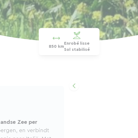
Enrobé lisse
850 km
Sol stabilisé
landse Zee per
bergen, en verbindt