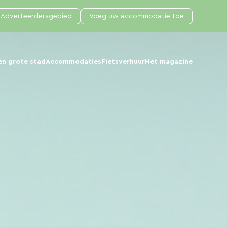
Adverteerdersgebied
Voeg uw accommodatie toe
en grote stad
Accommodaties
Fietsverhuur
Het magazine