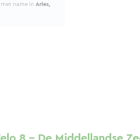
, met name in
Arles,
elo 8 - De Middellandse Zee