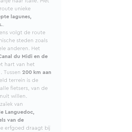
anje naar Italië. Met
sroute unieke
pte lagunes,
s.
.
ens volgt de route
nische steden zoals
ele anderen. Het
Canal du Midi en de
t hart van het
d. Tussen
200 km aan
d terrein is de
lle fietsers, van de
nuit willen.
zaïek van
de Languedoc,
ls van de
erfgoed draagt ​​bij