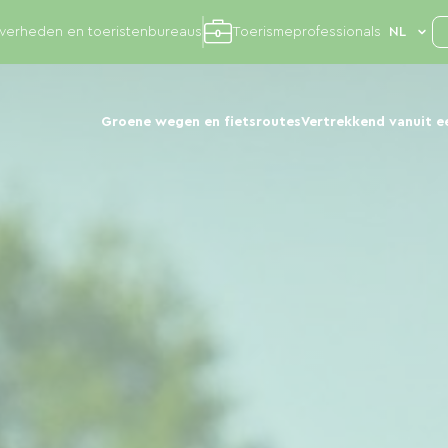
overheden en toeristenbureaus
Toerismeprofessionals
Groene wegen en fietsroutes
Vertrekkend vanuit e