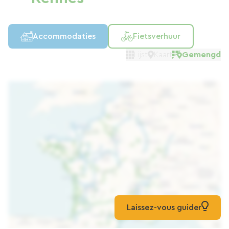
Accommodaties
Fietsverhuur
Lijst
Kaart
Gemengd
Laissez-vous guider