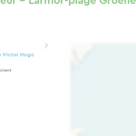
eur - Larmor-plage Groen
e Victor Hugo
orient