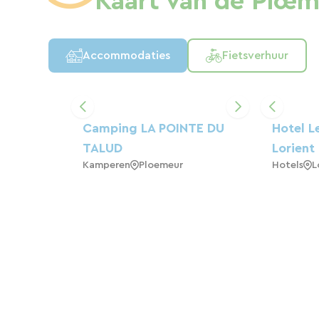
Kaart van de Plœm
Accommodaties
Fietsverhuur
Camping LA POINTE DU
Hotel L
TALUD
Lorient
Kamperen
Ploemeur
Hotels
L