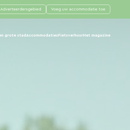
Adverteerdersgebied
Voeg uw accommodatie toe
en grote stad
Accommodaties
Fietsverhuur
Het magazine