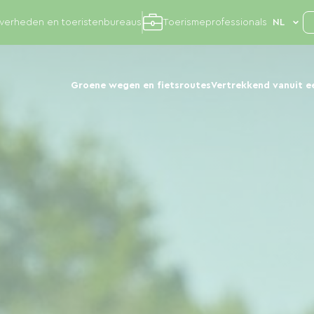
overheden en toeristenbureaus
Toerismeprofessionals
Groene wegen en fietsroutes
Vertrekkend vanuit e