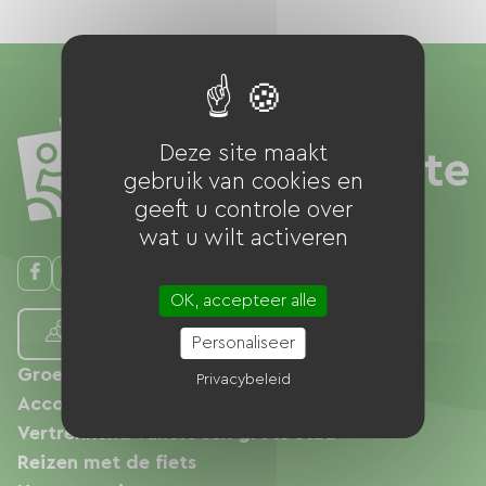
Deze site maakt
gebruik van cookies en
geeft u controle over
wat u wilt activeren
OK, accepteer alle
Nos plus belles voies vertes
Personaliseer
Groene wegen en fietsroutes
Privacybeleid
Accommodaties
Vertrekkend vanuit een grote stad
Reizen met de fiets