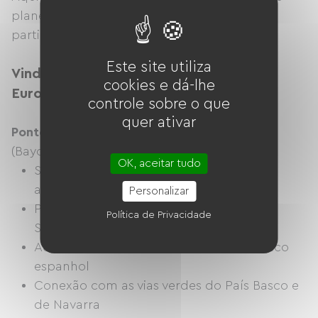
planejamento de rotas para organizar uma
partida da França.
Este site utiliza
Vindo do sudoeste: acesso direto pela
cookies e dá-lhe
EuroVelo 1 (País Basco/Navarra)
controle sobre o que
quer ativar
Ponto de partida:
Costa basca francesa
(Bayonne, Biarritz, Hendaye)
OK, aceitar tudo
Seguir
'S
EuroVelo 1
ao longo da costa
atlântica
Personalizar
Passagem de fronteira em Irun / San
Política de Privacidade
Sebastián
Acesso às redes de ciclovias do País Basco
espanhol
Conexão com as vias verdes do País Basco e
de Navarra