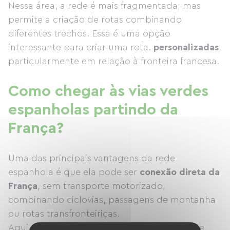
Nessa área, a rede é mais fragmentada, mas
permite a criação de rotas combinando
diferentes trechos. Essa é uma opção
interessante para criar uma rota.
personalizadas
,
particularmente em relação à fronteira francesa.
Como chegar às vias verdes
espanholas partindo da
França?
Uma das principais vantagens da rede
espanhola é que ela pode ser
conexão direta da
França
, sem transporte motorizado,
combinando ciclovias, passagens de montanha
ou rotas transfronteiriças.
Aqui estão algumas estratégias concretas de