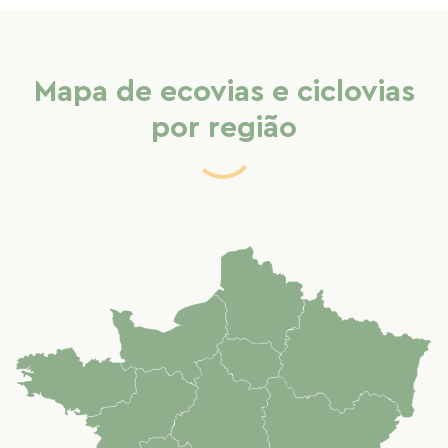
bicicletas
bicicletas
bicicletas
bicicletas
bicicletas
bicicletas
bicicletas
bicicletas
bicicletas
bicicletas
Mapa de ecovias e ciclovias
por região