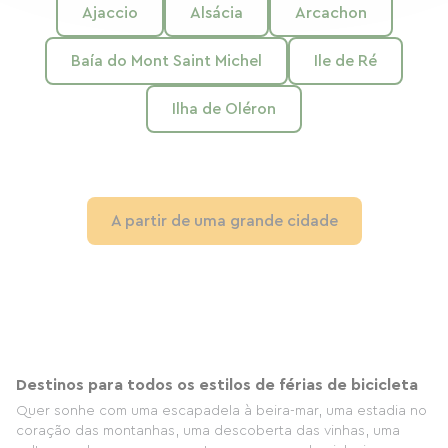
Ajaccio
Alsácia
Arcachon
Baía do Mont Saint Michel
Ile de Ré
Ilha de Oléron
A partir de uma grande cidade
Destinos para todos os estilos de férias de bicicleta
Quer sonhe com uma escapadela à beira-mar, uma estadia no
coração das montanhas, uma descoberta das vinhas, uma