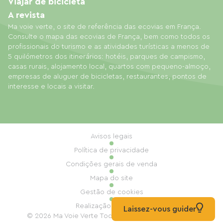
Viajar de bicicleta
A revista
Ma voie verte, o site de referência das ecovias em França.
Consulte o mapa das ecovias de França, bem como todos os
profissionais do turismo e as atividades turísticas a menos de
5 quilómetros dos itinerários: hotéis, parques de campismo,
casas rurais, alojamento local, quartos com pequeno-almoço,
empresas de aluguer de bicicletas, restaurantes, pontos de
interesse e locais a visitar.
Avisos legais
Política de privacidade
Condições gerais de venda
Mapa do site
Gestão de cookies
Realização: Mill, Privas
Laissez-vous guider
© 2026 Ma Voie Verte Todos os direitos reservados