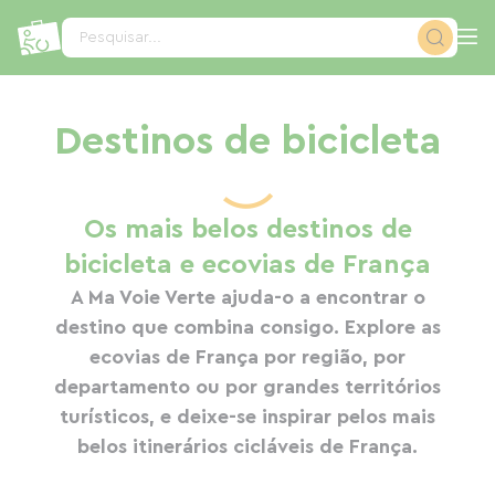
Painel de Gerenciamento de Cookies
Pesquisar...
Destinos de bicicleta
Os mais belos destinos de
bicicleta e ecovias de França
A Ma Voie Verte ajuda-o a encontrar o
Bourgogne-Franche-Comté
Ilha de Oléron
Normandie
Dordogne
Arcachon
Bretagne
Ile de Ré
Ardèche
Landes
Vosges
destino que combina consigo. Explore as
ecovias de França por região, por
departamento ou por grandes territórios
turísticos, e deixe-se inspirar pelos mais
20
67
77
35
91
12
13
4
6
1
233
193
155
47
59
65
57
15
8
6
83
25
36
23
16
6
5
5
3
1
belos itinerários cicláveis de França.
ecovias
ecovias
ecovias
ecovias
ecovias
ecovias
ecovias
ecovias
ecovias
ecovias
alojamentos
alojamentos
alojamentos
alojamentos
alojamentos
alojamentos
alojamentos
alojamentos
alojamentos
alojamentos
empresas de
empresas de
empresas de
empresas de
empresas de
empresas de
empresas de
empresas de
empresas de
empresas de
aluguer de
aluguer de
aluguer de
aluguer de
aluguer de
aluguer de
aluguer de
aluguer de
aluguer de
aluguer de