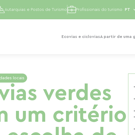
Autarquias e Postos de Turismo
Profissionais do turismo
Ecovias e ciclovias
A partir de uma 
idades locais
vias verdes
m um critério