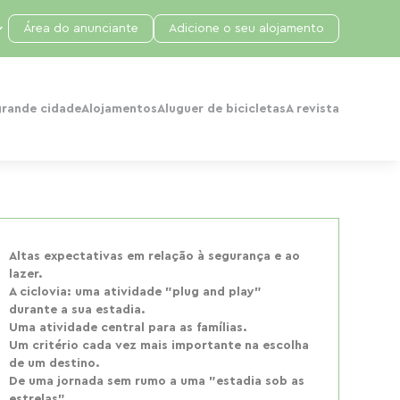
Área do anunciante
Adicione o seu alojamento
grande cidade
Alojamentos
Aluguer de bicicletas
A revista
Altas expectativas em relação à segurança e ao
lazer.
A ciclovia: uma atividade "plug and play"
durante a sua estadia.
Uma atividade central para as famílias.
Um critério cada vez mais importante na escolha
de um destino.
De uma jornada sem rumo a uma "estadia sob as
estrelas"