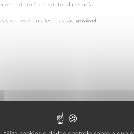
verdadeiro fio condutor da estadia.
vias verdes é simples: elas são
ativável
 dia inteiro.
 utiliza cookies e dá-lhe controle sobre o que q
hóspedes que se hospedam na região: