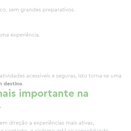
ico, sem grandes preparativos.
sma experiência.
ividades acessíveis e seguras, isto torna-se uma
m destino
.
mais importante na
.
 em direção a experiências mais ativas,
sse contexto, o ciclismo está se consolidando