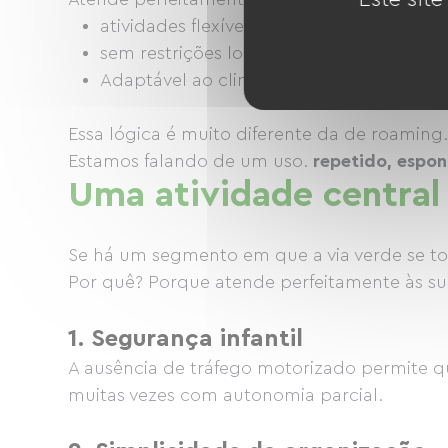
atividades flexíveis
sem restrições logísticas
Adaptável ao clima, à energia do moment
Essa lógica é muito diferente da de roaming.
Estamos falando de um uso.
repetido, espon
Uma atividade central 
Se há um segmento em que a via verde se torn
Por quê? Porque atende perfeitamente às su
1. Segurança infantil
A ausência de tráfego motorizado permite q
muitas vezes com autonomia parcial.