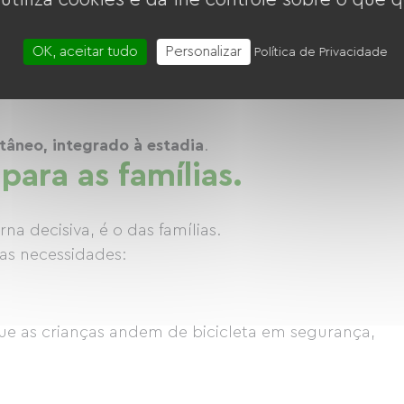
OK, aceitar tudo
Personalizar
Política de Privacidade
o e às crianças.
tâneo, integrado à estadia
.
para as famílias.
a decisiva, é o das famílias.
as necessidades:
ue as crianças andem de bicicleta em segurança,