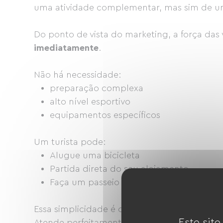
uma atividade complementar, mas sim de um 
Do ponto de vista do marketing, a força das 
imediatamente
.
Não há necessidade:
preparação complexa
alto nível esportivo
equipamentos específicos
Um turista pode:
Alugue uma bicicleta
Partida direta do seu alojamento
Faça um passeio de 1 hora, 2 horas ou um
Essa simplicidade é crucial.
Este site
Atende perfeitamente às expectativas dos 