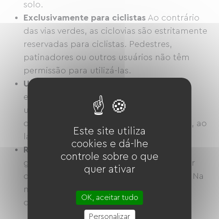
solo.
Exclusivamente para ciclistas
Ao contrário
das vias verdes, as ciclovias são estritamente
reservadas para ciclistas. Pedestres,
patinadores ou outros usuários não têm
permissão para utilizá-las.
Uso urbano ou suburbano
As ciclovias
encontram-se principalmente em áreas
urbanas, onde permitem aos ciclistas
deslocarem-se de forma rápida e segura, ao
Este site utiliza
lado do tráfego automóvel.
cookies e dá-lhe
Revêtement
A superfície das ciclovias é
controle sobre o que
geralmente lisa e projetada para permitir
quer ativar
que os ciclistas pedalem com eficiência. Na
maioria das vezes, é feita de asfalto ou
OK, aceitar tudo
concreto.
Personalizar