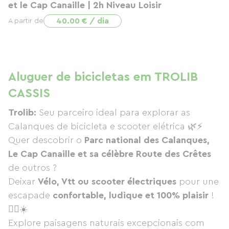
et le Cap Canaille | 2h Niveau Loisir
40.00 € / dia
A partir de
Aluguer de bicicletas em TROLIB
CASSIS
Trolib:
Seu parceiro ideal para explorar as
Calanques de bicicleta e scooter elétrica 🌿⚡
Quer descobrir o
Parc national des Calanques,
Le Cap Canaille et sa célèbre Route des Crêtes
de outros ?
Deixar
Vélo, Vtt ou scooter électriques
pour une
escapade
confortable, ludique et 100% plaisir
!
🚴‍♀️☀️
Explore paisagens naturais excepcionais com