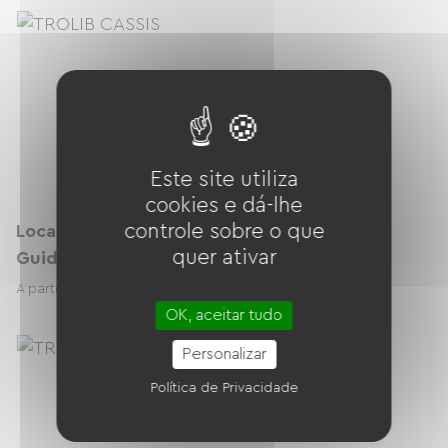
Este site utiliza
cookies e dá-lhe
controle sobre o que
Location Vélo électrique Trekking à Cassis |
quer ativar
Guide Virtuel et Assurance inclus
45.00 € / dia
A partir de
OK, aceitar tudo
Personalizar
Política de Privacidade