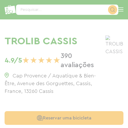
Painel de Gerenciamento de Cookies
Pesquisar...
TROLIB CASSIS
390
★
★
★
★
★
4.9/5
avaliações
Cap Provence / Aquatique & Bien-
Être, Avenue des Gorguettes, Cassis,
France
,
13260
Cassis
Reservar uma bicicleta