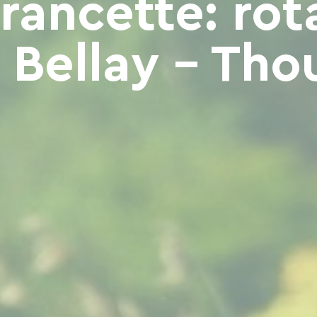
francette: rot
 Bellay - Tho