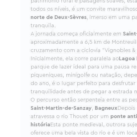
patrimônio rural e paisagens suaves, esta
todos os níveis, é um convite maravilhos
norte de Deux-Sèvres
, imerso em uma pa
tranquila.
A jornada começa oficialmente em
Saint
aproximadamente a 6,5 ​​km de Montreuil-
cruzamento com a ciclovia "Vignobles & 
Inicialmente, ela corre paralela ao
Lagoa 
parque de lazer ideal para uma pausa re
piqueniques, minigolfe ou natação, de
do ano, é o lugar perfeito para desfrutar
tranquilidade antes de pegar a estrada
O percurso então serpenteia entre as p
Saint-Martin-de-Sanzay
,
Bagneux
Depois
atravessa o rio Thouet por um
ponte ant
história
Esta ponte medieval, outrora suje
oferece uma bela vista do rio e é um loc