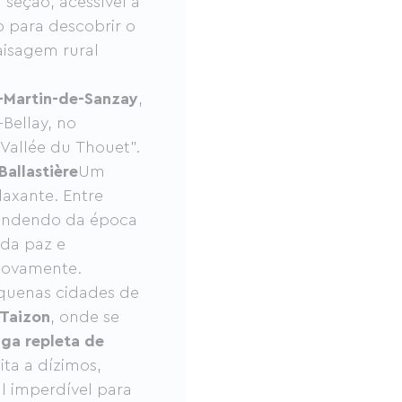
 seção, acessível a
o para descobrir o
isagem rural
-Martin-de-Sanzay
,
Bellay, no
Vallée du Thouet".
Ballastière
Um
laxante. Entre
pendendo da época
 da paz e
 novamente.
equenas cidades de
Taizon
, onde se
iga repleta de
ita a dízimos,
al imperdível para