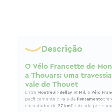
Descrição
O Vélo Francette de Mont
a Thouars: uma travessi
vale de Thouet
Entre
Montreuil-Bellay
et
Mil
, a
Vélo Fran
pacificamente o vale de
Pensamento
ofe
encantador de
27 km
Pontuada por parad