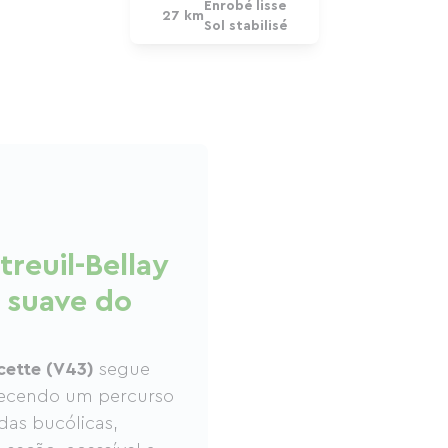
Enrobé lisse
27 km
Sol stabilisé
reuil-Bellay
a suave do
cette (V43)
segue
recendo um percurso
as bucólicas,