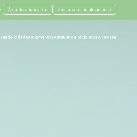
Área do anunciante
Adicione o seu alojamento
grande cidade
Alojamentos
Aluguer de bicicletas
A revista