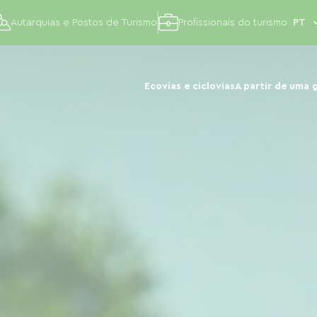
Autarquias e Postos de Turismo
Profissionais do turismo
Ecovias e ciclovias
A partir de uma 