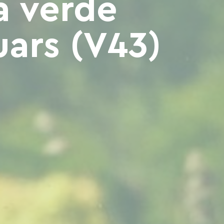
a verde
uars (V43)