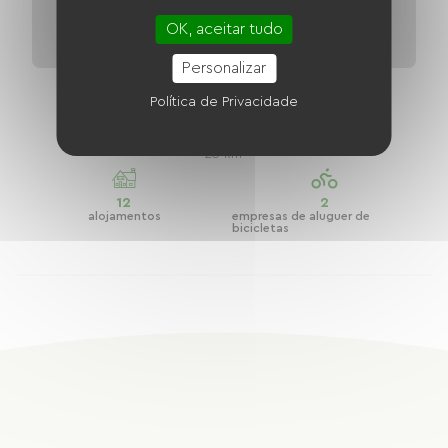
OK, aceitar tudo
Personalizar
Tour pela Borgonha: Rota Verde Dijon -
Política de Privacidade
Nuits-Saint-Georges
Distância
25 km
12
2
alojamentos
empresas de aluguer de
bicicletas