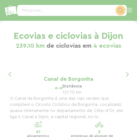
Painel de Gerenciamento de Cookies
Pesquisar...
Ecovias e ciclovias à Dijon
239.10 km
de ciclovias em
4 ecovias
Canal de Borgonha
Distância
127.70 km
O Canal da Borgonha é uma das vias verdes que
compõem o Circuito Ciclístico da Borgonha. Localizado
quase inteiramente no departamento de Côte-d'Or, ele
liga o Canal a Dijon, a capital regional. Ao lo...
41
2
alojamentos
empresas de aluguer de