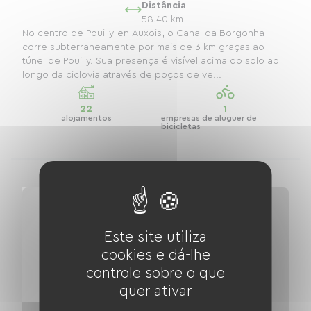
Distância
58.40 km
No centro de Pouilly-en-Auxois, o Canal da Borgonha
corre subterraneamente por mais de 3 km graças ao
túnel de Pouilly. Sua presença é visível acima do solo ao
longo da ciclovia através de poços de ve...
22
1
alojamentos
empresas de aluguer de
bicicletas
Este site utiliza
cookies e dá-lhe
controle sobre o que
quer ativar