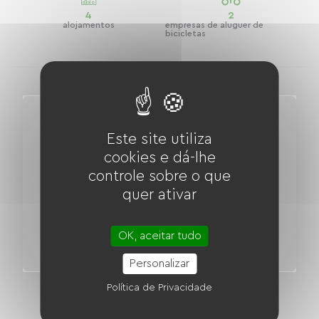
4
2
alojamentos
empresas de aluguer de
bicicletas
Este site utiliza
cookies e dá-lhe
controle sobre o que
quer ativar
OK, aceitar tudo
Personalizar
Caminho Verde do Canal de Orleans
Política de Privacidade
Distância
85.00 km