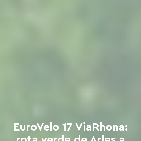
EuroVelo 17 ViaRhona:
rota verde de Arles a