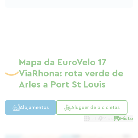
pântanos, a vida selvagem, as aves e
também as salinas de Giraud. Uma etapa
final magnífica e, então, ao chegar, o
mar!
Mapa da EuroVelo 17
ViaRhona: rota verde de
Arles a Port St Louis
Alojamentos
Aluguer de bicicletas
Lista
Mapa
Misto