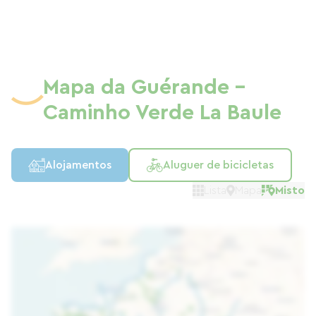
irão agradar.
Mapa da Guérande -
Caminho Verde La Baule
Alojamentos
Aluguer de bicicletas
Lista
Mapa
Misto