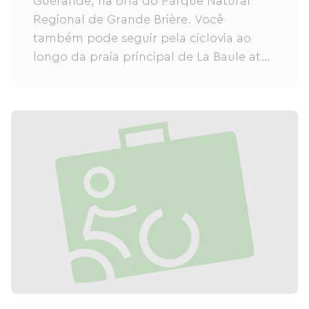
Guérande, na orla do Parque Natural
Regional de Grande Brière. Você
também pode seguir pela ciclovia ao
longo da praia principal de La Baule até
Pornichet, ou continuar em direção a
Batz-sur-Mer. Experimente um ambiente
marítimo, urbano e natural, culminando
em um cenário medieval em uma das
cidades mais belas da região. Este é um
percurso maravilhoso pela região do
Pays de la Loire, perfeito para descobrir
o patrimônio local. Desfrute de um
passeio de bicicleta tranquilo ou explore
a área a partir deste importante
balneário, onde acomodações de
qualidade (hotéis, campings, casas de
temporada, pousadas, etc.) certamente