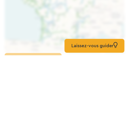
Laissez-vous guider
Carregar o mapa
CASA DE HÓSPEDES TRANQUILA ENTRE
LA BAULE E PORNICHET
Hospedaria
Baule-Escoublac