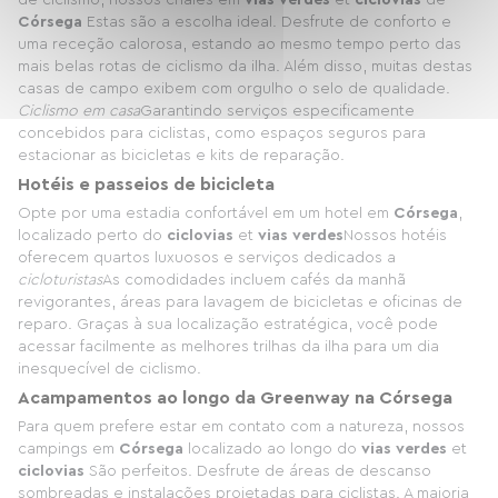
de ciclismo, nossos chalés em
vias verdes
et
ciclovias
de
Córsega
Estas são a escolha ideal. Desfrute de conforto e
uma receção calorosa, estando ao mesmo tempo perto das
mais belas rotas de ciclismo da ilha. Além disso, muitas destas
casas de campo exibem com orgulho o selo de qualidade.
Ciclismo em casa
Garantindo serviços especificamente
concebidos para ciclistas, como espaços seguros para
estacionar as bicicletas e kits de reparação.
Hotéis e passeios de bicicleta
Opte por uma estadia confortável em um hotel em
Córsega
,
localizado perto do
ciclovias
et
vias verdes
Nossos hotéis
oferecem quartos luxuosos e serviços dedicados a
cicloturistas
As comodidades incluem cafés da manhã
revigorantes, áreas para lavagem de bicicletas e oficinas de
reparo. Graças à sua localização estratégica, você pode
acessar facilmente as melhores trilhas da ilha para um dia
inesquecível de ciclismo.
Acampamentos ao longo da Greenway na Córsega
Para quem prefere estar em contato com a natureza, nossos
campings em
Córsega
localizado ao longo do
vias verdes
et
ciclovias
São perfeitos. Desfrute de áreas de descanso
sombreadas e instalações projetadas para ciclistas. A maioria