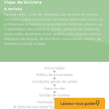
Viajar de bicicleta
A revista
Ma voie verte, o site de referência das ecovias em França.
Consulte o mapa das ecovias de França, bem como todos os
profissionais do turismo e as atividades turísticas a menos de
5 quilómetros dos itinerários: hotéis, parques de campismo,
casas rurais, alojamento local, quartos com pequeno-almoço,
empresas de aluguer de bicicletas, restaurantes, pontos de
interesse e locais a visitar.
Avisos legais
Política de privacidade
Condições gerais de venda
Mapa do site
Gestão de cookies
Realização: Mill, Privas
Laissez-vous guider
© 2026 Ma Voie Verte Todos os direitos reservados