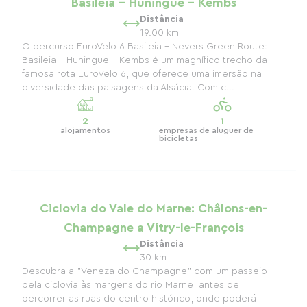
Basileia - Huningue - Kembs
Distância
19.00 km
O percurso EuroVelo 6 Basileia - Nevers Green Route:
Basileia - Huningue - Kembs é um magnífico trecho da
famosa rota EuroVelo 6, que oferece uma imersão na
diversidade das paisagens da Alsácia. Com c...
2
1
alojamentos
empresas de aluguer de
bicicletas
Ciclovia do Vale do Marne: Châlons-en-
Champagne a Vitry-le-François
Distância
30 km
Descubra a "Veneza do Champagne" com um passeio
pela ciclovia às margens do rio Marne, antes de
percorrer as ruas do centro histórico, onde poderá