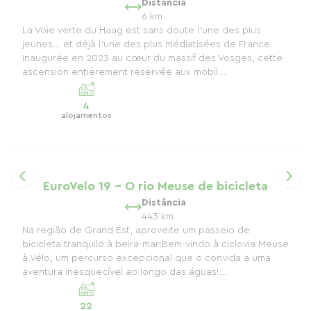
Distância
6 km
La Voie verte du Haag est sans doute l'une des plus
jeunes… et déjà l'une des plus médiatisées de France.
Inaugurée en 2023 au cœur du massif des Vosges, cette
ascension entièrement réservée aux mobil...
4
alojamentos
EuroVelo 19 - O rio Meuse de bicicleta
Distância
443 km
Na região de Grand Est, aproveite um passeio de
bicicleta tranquilo à beira-mar!Bem-vindo à ciclovia Meuse
à Vélo, um percurso excepcional que o convida a uma
aventura inesquecível ao longo das águas!...
22