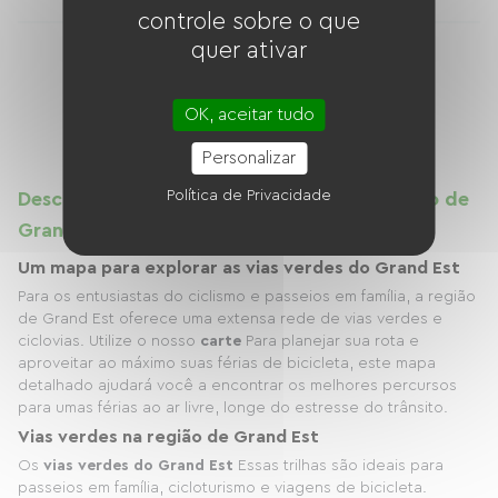
controle sobre o que
quer ativar
...
1
2
3
11
OK, aceitar tudo
Personalizar
Política de Privacidade
Descubra as vias verdes e ciclovias na região de
Grand Est.
Um mapa para explorar as vias verdes do Grand Est
Para os entusiastas do ciclismo e passeios em família, a região
de Grand Est oferece uma extensa rede de vias verdes e
ciclovias. Utilize o nosso
carte
Para planejar sua rota e
aproveitar ao máximo suas férias de bicicleta, este mapa
detalhado ajudará você a encontrar os melhores percursos
para umas férias ao ar livre, longe do estresse do trânsito.
Vias verdes na região de Grand Est
Os
vias verdes do Grand Est
Essas trilhas são ideais para
passeios em família, cicloturismo e viagens de bicicleta.