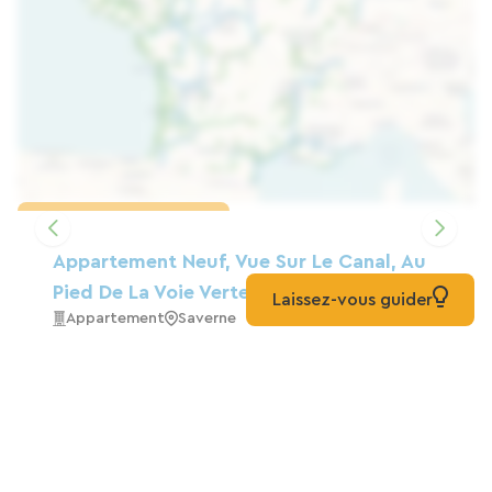
Charger la carte
Appartement Neuf, Vue Sur Le Canal, Au
Pied De La Voie Verte
Laissez-vous guider
Appartement
Saverne
CIARUS : Votre Halte Vélo Pratique Et
Engagée
Auberge De Jeunesse
Strasbourg