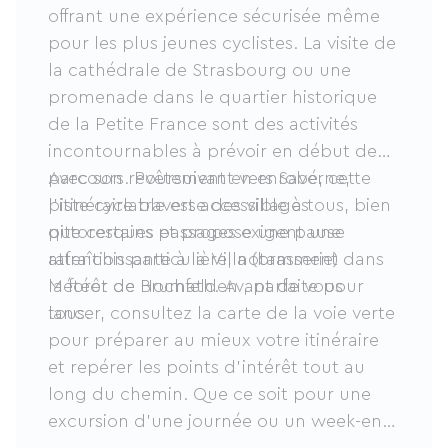
offrant une expérience sécurisée même
pour les plus jeunes cyclistes. La visite de
la cathédrale de Strasbourg ou une
promenade dans le quartier historique
de la Petite France sont des activités
incontournables à prévoir en début de
parcours. Poursuivant vers Saverne,
Avec son revêtement en enrobé, cette
l'itinéraire traverse des villages
piste cyclable est accessible à tous, bien
pittoresques et propose une pause
que certains passages exigent une
rafraîchissante à la Villa (brasserie)
attention particulière, notamment dans
Météor de Hochfelden , parfaite pour
la forêt de Brumath. Avant de vous
tous.
lancer, consultez la carte de la voie verte
pour préparer au mieux votre itinéraire
et repérer les points d'intérêt tout au
long du chemin. Que ce soit pour une
excursion d'une journée ou un week-end