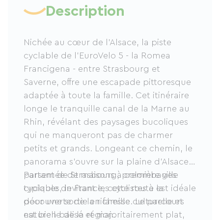
Description
Nichée au cœur de l'Alsace, la piste
cyclable de l'EuroVelo 5 - la Romea
Francigena - entre Strasbourg et
Saverne, offre une escapade pittoresque
adaptée à toute la famille. Cet itinéraire
longe le tranquille canal de la Marne au
Rhin, révélant des paysages bucoliques
qui ne manqueront pas de charmer
petits et grands. Longeant ce chemin, le
panorama s'ouvre sur la plaine d’Alsace,
parsemée de maisons à colombages
Partant de Strasbourg, première ville
typiques, invitant les cyclistes à la
cyclable de France, cette route est idéale
découverte de la richesse culturelle et
pour une sortie en famille. Le parcours
naturelle de la région.
est bien balisé et majoritairement plat,