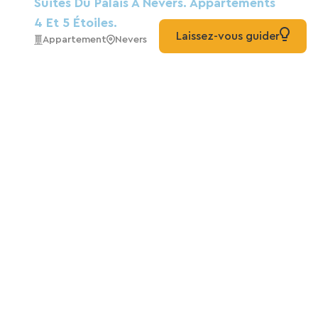
Suites Du Palais A Nevers. Appartements
4 Et 5 Étoiles.
Laissez-vous guider
Appartement
Nevers
Hôtel-Restaurant "La Grenouille
Hôtels
Cuffy
Inter-Hôtel Clos Sainte Marie
Hôtels
Nevers
Chambres D'hôtes Les Indrins
Maison D'hôtes
Marzy