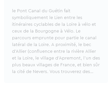
le Pont Canal du Guétin fait
symboliquement le Lien entre les
itinéraires cyclables de la Loire à vélo et
ceux de la Bourgogne à Vélo. Le
parcours emprunte pour partie le canal
latéral de la Loire. A proximité, le bec
d'Allier (confluence entre la rivière Allier
et la Loire, le village d'Apremont, l'un des
plus beaux villages de France, et bien sûr
la cité de Nevers. Vous trouverez des
hébergements adaptés (hôtel, camping,
chambre d'hôte, gîte, ...) pour profitez
pleinement à l'occasion d'une halte ou
d'un séjour des atouts de ce parcours.