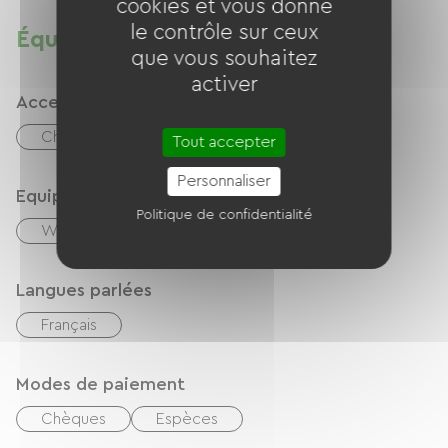
cookies et vous donne
le contrôle sur ceux
Équipements
que vous souhaitez
activer
Accessibilité
Chambre PMR
Tout accepter
Personnaliser
Equipements
Politique de confidentialité
Wifi gratuit
Langues parlées
Français
Modes de paiement
Chèques
Espèces