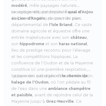
modéré
, mêle paysages naturels
exceptionnels, patrimoine fluvial et
Le voyage débute depuis le
quai d’Anjou
étapes culturelles de premier plan.
au Lion-d’Angers
, au cœur du parc
départemental de
l’Isle Briand
. Ce vaste
domaine agricole et équestre offre une
entrée majestueuse avec son
château
,
son
hippodrome
et son
haras national
,
lieu de prestige reconnu pour l’élevage
et les compétitions hippiques. La
confluence de l’Oudon et de la Mayenne
constitue ici une première respiration,
typique des paysages d’eau de la région.
Le parcours suit d’abord
le chemin de
halage de l’Oudon
, où l’on pédale au fil
de l’eau dans une
ambiance champêtre
et paisible
, avant de rejoindre celui de la
Mayenne jusqu’à
Grez-Neuville
. Ce