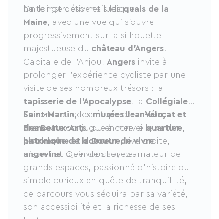
halte instructive et ludique.
On longe désormais les
quais de la
Maine
, avec une vue qui s’ouvre
progressivement sur la silhouette
majestueuse du
château d’Angers
.
Capitale de l’Anjou,
Angers
invite à
prolonger l’expérience cycliste par une
visite de ses nombreux trésors : la
tapisserie de l’Apocalypse
, la
Collégiale
Saint-Martin
En somme, cette étape de la
, les
musées Jean-Lurçat et
Vélo
des Beaux-Arts
Francette
conjugue à merveille
, ou encore le
quartier
nature,
historique de la Doutre
patrimoine et douceur de vivre
, rive droite,
discret et plein de charme.
angevine
. Que vous soyez amateur de
grands espaces, passionné d’histoire ou
simple curieux en quête de tranquillité,
ce parcours vous séduira par sa variété,
son accessibilité et la richesse de ses