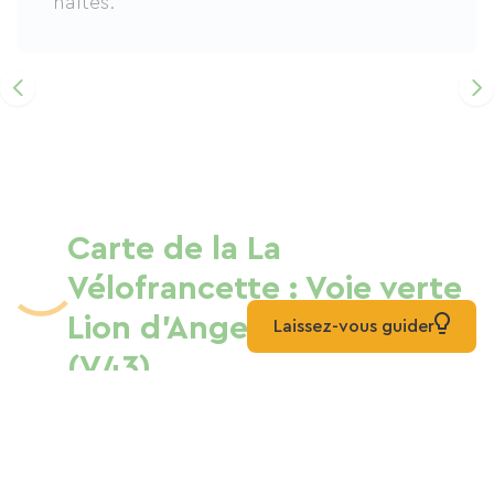
haltes.
Carte de la La
Vélofrancette : Voie verte
Lion d'Angers - Angers
Laissez-vous guider
(V43)
Hébergements
Location de vélos
Liste
Carte
Mixte