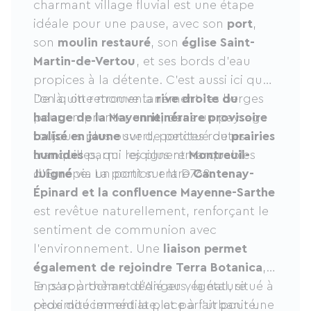
charmant village fluvial est une étape
idéale pour une pause, avec son
port
,
son
moulin restauré
, son
église Saint-
Martin-de-Vertou
, et ses bords d’eau
propices à la détente. C’est aussi ici que
l’on quitte momentanément les berges
De là, on retrouve la
rive droite du
pour emprunter un
halage de la Mayenne
itinéraire provisoire
, dans un paysage
balisé en jaune
toujours plus ouvert, ponctué de
sur de petites routes
prairies
tranquilles, qui rejoignent
humides
parmi les plus remarquables
Montreuil-
Juigné
d’Europe. La portion entre
via un pont sur la D768.
Cantenay-
Épinard et la confluence Mayenne-Sarthe
est revêtue naturellement, renforçant le
sentiment de communion avec
l’environnement. Une
liaison permet
également de rejoindre Terra Botanica
,
le parc à thème dédié au végétal, situé à
En s’approchant d’Angers, la nature
proximité immédiate, et parfait pour une
cède doucement la place à l’urbanité.