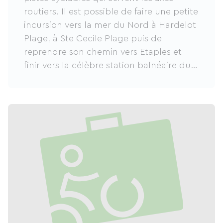
routiers. Il est possible de faire une petite
incursion vers la mer du Nord à Hardelot
Plage, à Ste Cecile Plage puis de
reprendre son chemin vers Etaples et
finir vers la célèbre station balnéaire du
Touquet. De belles balades à vélo sur la
côte d'Opale, une belle destination
Hauts de France pour un séjour
slowtourisme et vélotourisme réussi.
Tous les hébergements des stations
littorales (hôtels, camping, chambres
d'hôtes, résidences, gîtes, et insolites)
peuvent vous accueillir le temps d'une
halte d'un week-end ou d'un séjour. En
famille ou entre amis c'est au choix !