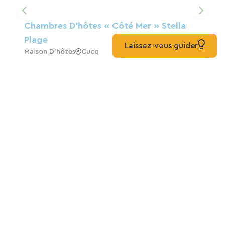
Chambres D’hôtes « Côté Mer » Stella
Plage
Laissez-vous guider
Maison D'hôtes
Cucq
Le Gîte « Le Grand Chêne » Est Situé À
Condette
Gîte
Condette
Camping Cristal D’Opale - Escale Nature
Entre Mer Et Dunes
Camping
Camiers