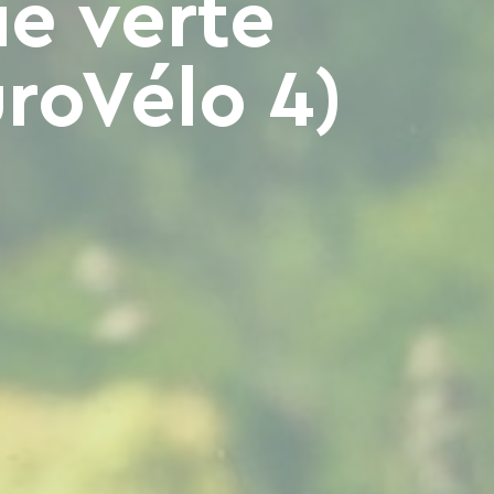
ie verte
uroVélo 4)