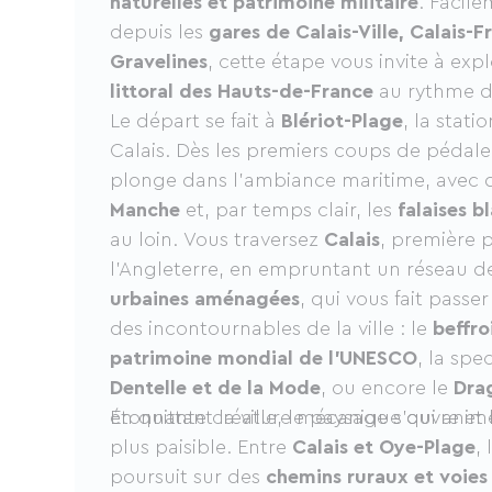
naturelles et patrimoine militaire
. Facil
depuis les
gares de Calais-Ville, Calais-
Gravelines
, cette étape vous invite à exp
littoral des Hauts-de-France
au rythme d
Le départ se fait à
Blériot-Plage
, la stati
Calais. Dès les premiers coups de pédale, 
plonge dans l’ambiance maritime, avec
Manche
et, par temps clair, les
falaises 
au loin. Vous traversez
Calais
, première 
l’Angleterre, en empruntant un réseau 
urbaines aménagées
, qui vous fait pass
des incontournables de la ville : le
beffro
patrimoine mondial de l’UNESCO
, la spe
Dentelle et de la Mode
, ou encore le
Dra
étonnante créature mécanique qui anime 
En quittant la ville, le paysage s’ouvre e
plus paisible. Entre
Calais et Oye-Plage
, 
poursuit sur des
chemins ruraux et voies 