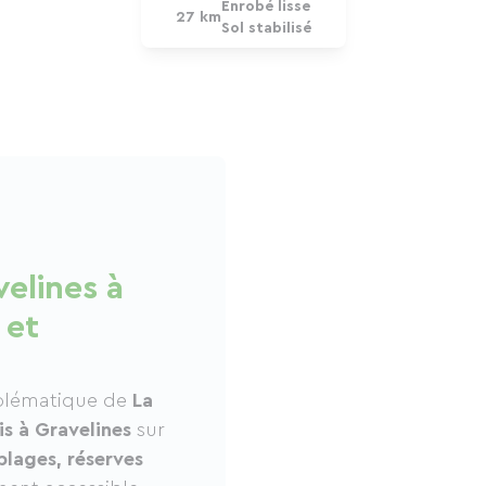
Enrobé lisse
27 km
Sol stabilisé
velines à
 et
mblématique de
La
is à Gravelines
sur
plages, réserves