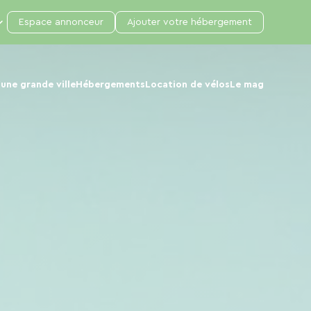
Espace annonceur
Ajouter votre hébergement
une grande ville
Hébergements
Location de vélos
Le mag