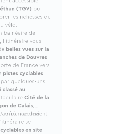
ement accessible
Fréthun (TGV)
ou
lorer les richesses du
u vélo.
on balnéaire de
l’itinéraire vous
 de
belles vues sur la
blanches de Douvres
porte de France vers
de
pistes cyclables
er par quelques-uns
i classé au
ctaculaire
Cité de la
gon de Calais
,
le front de mer.
t l’ambiance devient
l’itinéraire se
cyclables en site