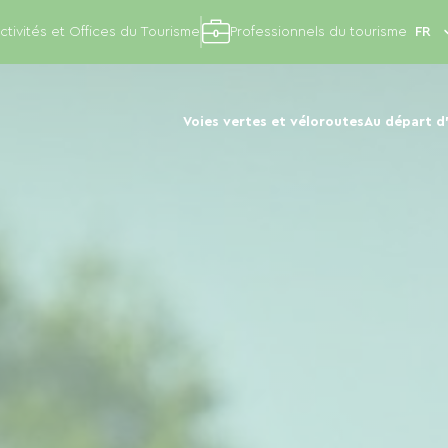
ctivités et Offices du Tourisme
Professionnels du tourisme
Voies vertes et véloroutes
Au départ d'