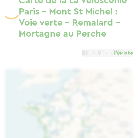
Carte de la La Véloscénie
Paris - Mont St Michel :
Voie verte - Remalard -
Mortagne au Perche
Liste
Carte
Mixte