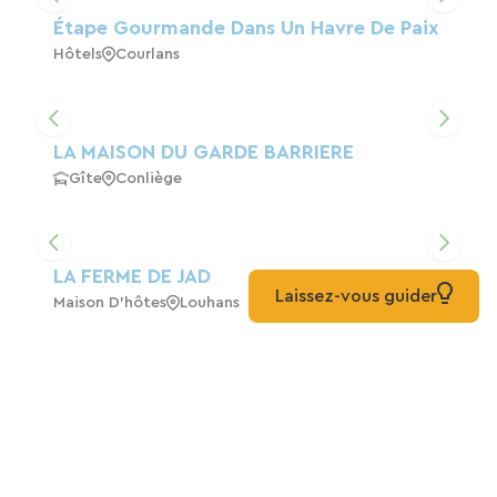
Étape Gourmande Dans Un Havre De Paix
Hôtels
Courlans
LA MAISON DU GARDE BARRIERE
Gîte
Conliège
LA FERME DE JAD
Laissez-vous guider
Maison D'hôtes
Louhans
AU BON SAINT MARTIN HOTEL DES
PECHEURS
Hôtels
Chilly-Le-Vignoble