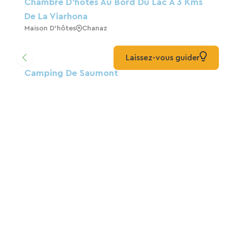
Chambre D'hôtes Au Bord Du Lac À 3 Kms
De La Viarhona
Maison D'hôtes
Chanaz
Laissez-vous guider
Camping De Saumont
Camping
Ruffieux
Camping Lac Du Lit Du Roi
Camping
Massignieu-De-Rives
Camping Le Colombier
Camping
Culoz-Béon