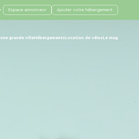
Espace annonceur
Ajouter votre hébergement
une grande ville
Hébergements
Location de vélos
Le mag