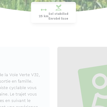
Sol stabilisé
25 km
Enrobé lisse
e la Voie Verte V32,
ortie en famille.
piste cyclable vous
ine. Le trajet vous
s en suivant le