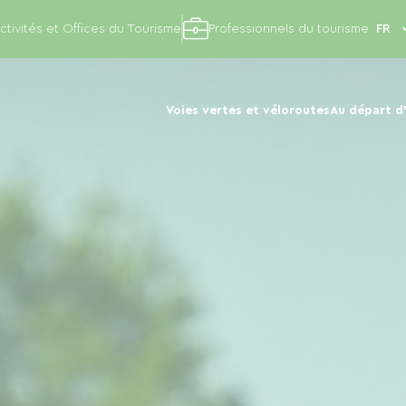
ctivités et Offices du Tourisme
Professionnels du tourisme
Voies vertes et véloroutes
Au départ d'