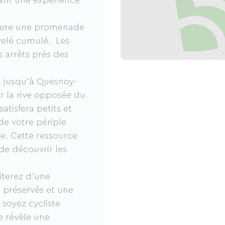
rant une expérience
ssure une promenade
ivelé cumulé. Les
s arrêts près des
it jusqu'à Quesnoy-
ar la rive opposée du
satisfera petits et
de votre périple
rte. Cette ressource
 de découvrir les
iterez d’une
 préservés et une
 soyez cycliste
e révèle une