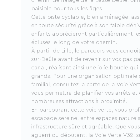
chemin de halage de la Basse-Deûle, off
paisible pour tous les âges.
Cette piste cyclable, bien aménagée, a
en toute sécurité grâce à son faible dén
enfants apprécieront particulièrement le
écluses le long de votre chemin.
À partir de Lille, le parcours vous condu
sur-Deûle avant de revenir sur vos pas p
canal, réalisant ainsi une jolie boucle qui 
grands. Pour une organisation optimale 
familial, consultez la carte de la Voie Ve
vous permettra de planifier vos arrêts et
nombreuses attractions à proximité.
En parcourant cette voie verte, vous prof
escapade sereine, entre espaces naturels
infrastructure sûre et agréable. Que vous
aguerri ou débutant, la Voie Verte V32, s