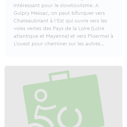
intéressant pour le slowtourisme. A
Guipry Messac, on peut bifurquer vers
Chateaubriant à l'Est qui ouvre vers les
voies vertes des Pays de la Loire (Loire
atlantique et Mayenne) et vers Ploermel à
L'ouest pour cheminer sur les autres
voies vertes du Centre Bretagne.
A Redon, c'est la connexion à la
Vélodyssée, vers le sud et Nantes, vers
l'ouest et le centre Bretagne, morbihan
puis finistère.
Les hébergements de toute forme
(hôtels, camping, chambres d'hôtes,
gîtes et même insolite) et de qualité sont
donc là pour vous accueillir en étape ou
en séjour pour le plus grand bonheur