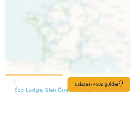
Charger la carte
Laissez-vous guider
Éco-Lodge, Bien-Être Naturel, Cœur De
La Bretagne Cycliste.
Cabane
Massérac
Chambres D'hôtes Cafecouetbreizh