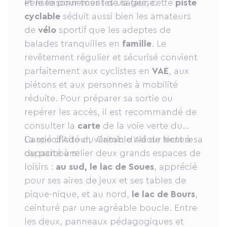
et le foisonnement de la faune.
Pensée pour tous les usages, cette
piste
cyclable
séduit aussi bien les amateurs
de
vélo
sportif que les adeptes de
balades tranquilles en
famille
. Le
revêtement régulier et sécurisé convient
parfaitement aux cyclistes en
VAE
, aux
piétons et aux personnes à mobilité
réduite. Pour préparer sa sortie ou
repérer les accès, il est recommandé de
consulter la
carte
de la voie verte du
Camin d’Adour, véritable clé de lecture
La spécificité du Camin d’Adour tient à sa
du parcours.
capacité à relier deux grands espaces de
loisirs :
au sud, le lac de Soues
, apprécié
pour ses aires de jeux et ses tables de
pique-nique, et au nord,
le lac de Bours
,
ceinturé par une agréable boucle. Entre
les deux, panneaux pédagogiques et