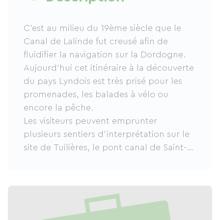
C’est au milieu du 19ème siècle que le
Canal de Lalinde fut creusé afin de
fluidifier la navigation sur la Dordogne.
Aujourd’hui cet itinéraire à la découverte
du pays Lyndois est très prisé pour les
promenades, les balades à vélo ou
encore la pêche.
Les visiteurs peuvent emprunter
plusieurs sentiers d’interprétation sur le
site de Tuilières, le pont canal de Saint-
Capraise ou les écluses.
Parmi les curiosités remarquables, on
notera le port de Couze, le bassin de
Saint-Capraise-de-Lalinde et le site de la