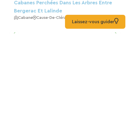
Cabanes Perchées Dans Les Arbres Entre
Bergerac Et Lalinde
Cabane
Cause-De-Clérans
Laissez-vous guider
Gites "La Rivière" Accès Handicap
,Piscine ,VTT
Gîte
Creysse
Couette Et Café Périgord
Maison D'hôtes
Lalinde
Rêve De Rive, En Bordure De Dordogne
Gîte
Badefols-Sur-Dordogne