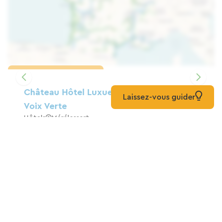
Charger la carte
Château Hôtel Luxueux Abordable Sur La
Laissez-vous guider
Voix Verte
Hôtels
Mérélessart
CHEZ PAULINE
Gîte
Long