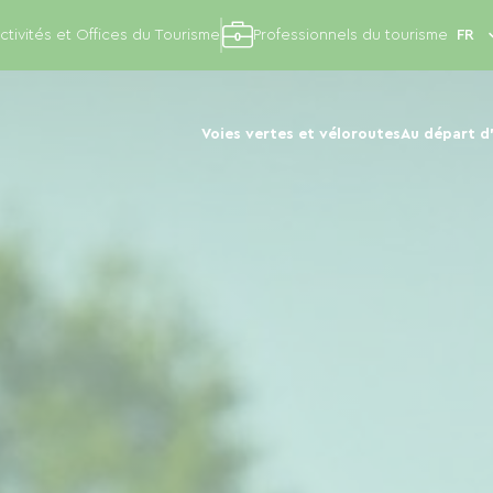
ctivités et Offices du Tourisme
Professionnels du tourisme
Voies vertes et véloroutes
Au départ d'