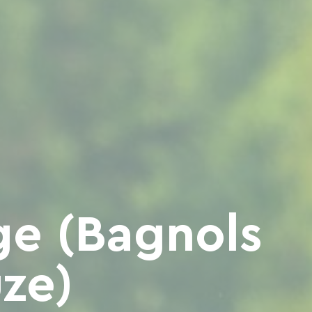
ge (Bagnols
uze)