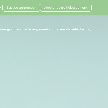
Espace annonceur
Ajouter votre hébergement
une grande ville
Hébergements
Location de vélos
Le mag