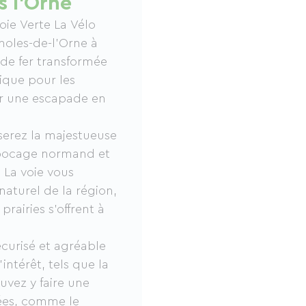
s l'Orne
oie Verte La Vélo
noles-de-l'Orne à
 de fer transformée
ique pour les
ur une escapade en
rserez la majestueuse
e bocage normand et
. La voie vous
naturel de la région,
rairies s'offrent à
curisé et agréable
intérêt, tels que la
uvez y faire une
sées, comme le