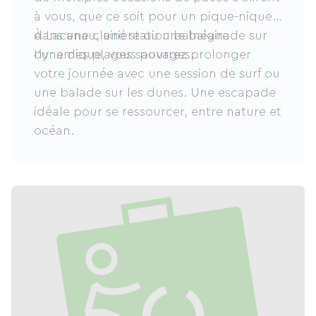
à vous, que ce soit pour un pique-nique
dans une clairière ou une baignade sur
À Lacanau, une station balnéaire
l’une des plages sauvages.
dynamique, vous pourrez prolonger
votre journée avec une session de surf ou
une balade sur les dunes. Une escapade
idéale pour se ressourcer, entre nature et
océan.