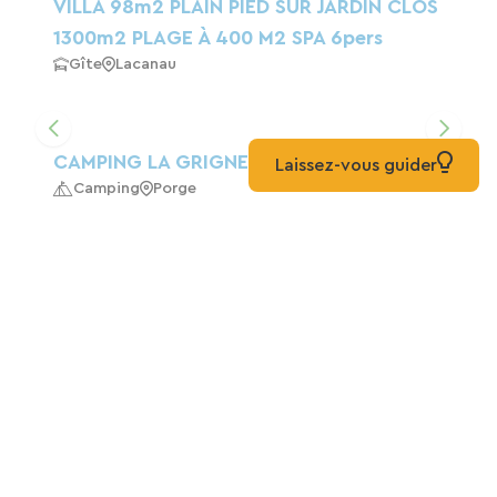
VILLA 98m2 PLAIN PIED SUR JARDIN CLOS
1300m2 PLAGE À 400 M2 SPA 6pers
Gîte
Lacanau
CAMPING LA GRIGNE
Laissez-vous guider
Camping
Porge
Loue Villa De Charme Au Cap-Ferret
Gîte
Lège-Cap-Ferret
L'Etape Du Bassin
Maison D'hôtes
Lège-Cap-Ferret