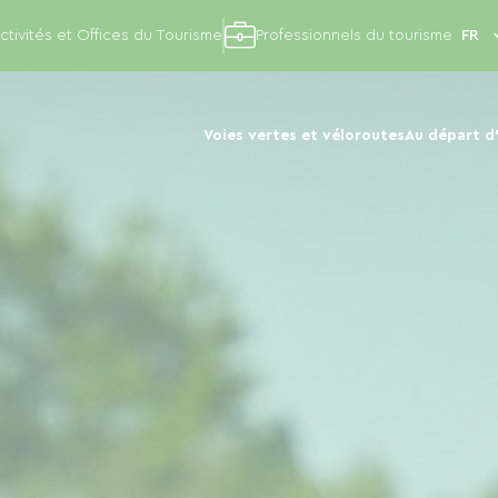
ctivités et Offices du Tourisme
Professionnels du tourisme
Voies vertes et véloroutes
Au départ d'