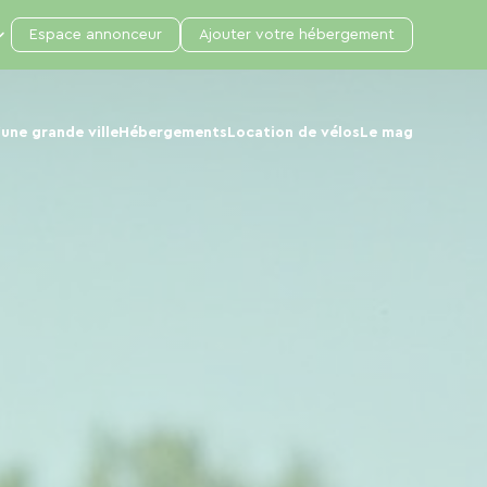
Espace annonceur
Ajouter votre hébergement
une grande ville
Hébergements
Location de vélos
Le mag