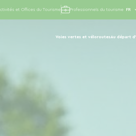
ctivités et Offices du Tourisme
Professionnels du tourisme
Voies vertes et véloroutes
Au départ d'