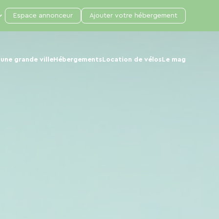
Espace annonceur
Ajouter votre hébergement
une grande ville
Hébergements
Location de vélos
Le mag