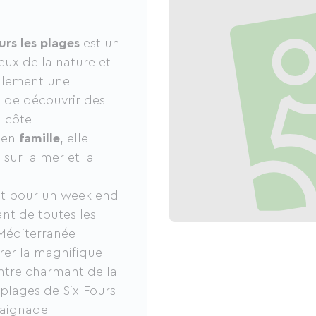
urs les plages
est un
eux de la nature et
ulement une
i de découvrir des
a côte
e en
famille
, elle
sur la mer et la
nt pour un week end
ant de toutes les
 Méditerranée
rer la magnifique
entre charmant de la
s plages de Six-Fours-
 baignade