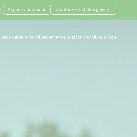
Espace annonceur
Ajouter votre hébergement
une grande ville
Hébergements
Location de vélos
Le mag