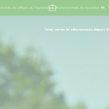
ctivités et Offices du Tourisme
Professionnels du tourisme
Voies vertes et véloroutes
Au départ d'