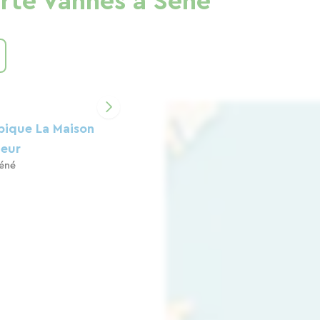
erte Vannes à Séné
pique La Maison
heur
éné