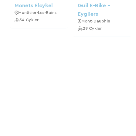
Monets Elcykel
Guil E-Bike -
Monêtier-Les-Bains
Eygliers
54 Cykler
Mont-Dauphin
29 Cykler