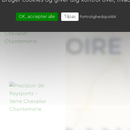
OK, accepter alle
Tilpas
Fortrolighedspolitik