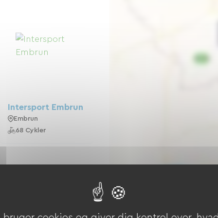
Intersport Embrun
Embrun
68 Cykler
bruger cookies og giver dig kontrol over, hvad 