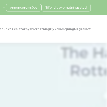
Annoncørområde
Tilføj dit overnatningssted
punkt i en storby
Overnatning
Cykeludlejning
Magasinet