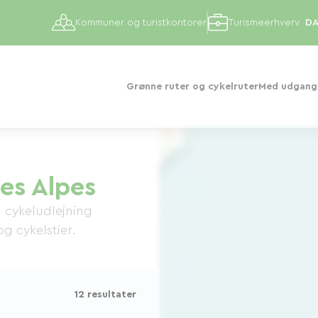
Kommuner og turistkontorer
Turismeerhverv
Grønne ruter og cykelruter
Med udgangs
es Alpes
in cykeludlejning
g cykelstier.
12 resultater