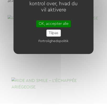
24 Cykler
kontrol over, hvad du
vil aktivere
OK, accepter alle
Tilpas
Fortrolighedspolitik