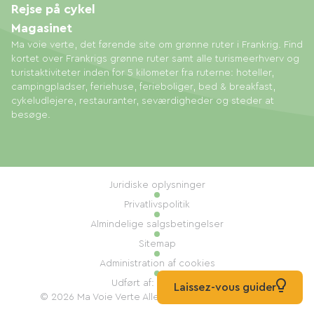
Rejse på cykel
Magasinet
Ma voie verte, det førende site om grønne ruter i Frankrig. Find
kortet over Frankrigs grønne ruter samt alle turismeerhverv og
turistaktiviteter inden for 5 kilometer fra ruterne: hoteller,
campingpladser, feriehuse, ferieboliger, bed & breakfast,
cykeludlejere, restauranter, seværdigheder og steder at
besøge.
Juridiske oplysninger
Privatlivspolitik
Almindelige salgsbetingelser
Sitemap
Administration af cookies
Udført af: Mill, Privas
Laissez-vous guider
© 2026 Ma Voie Verte Alle rettigheder forbeholdes