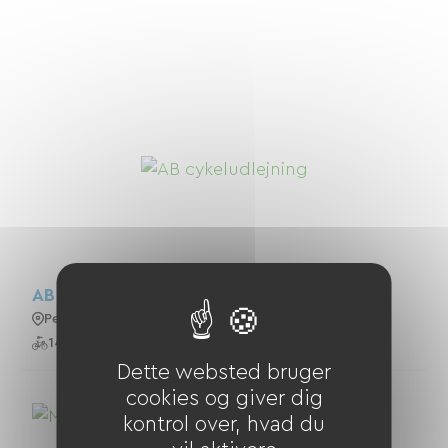
AB Cykeludlejning
Peyriac-De-Mer
14 Cykler
Dette websted bruger
cookies og giver dig
kontrol over, hvad du