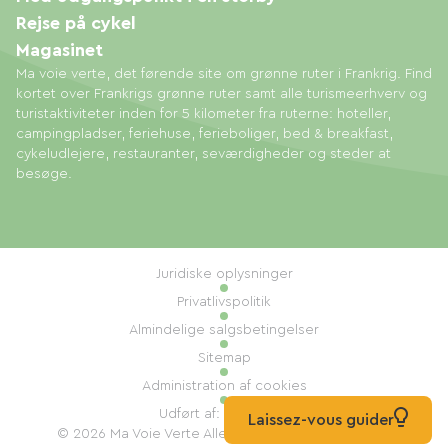
Rejse på cykel
Magasinet
Ma voie verte, det førende site om grønne ruter i Frankrig. Find
kortet over Frankrigs grønne ruter samt alle turismeerhverv og
turistaktiviteter inden for 5 kilometer fra ruterne: hoteller,
campingpladser, feriehuse, ferieboliger, bed & breakfast,
cykeludlejere, restauranter, seværdigheder og steder at
besøge.
Juridiske oplysninger
Privatlivspolitik
Almindelige salgsbetingelser
Sitemap
Administration af cookies
Udført af: Mill, Privas
Laissez-vous guider
© 2026 Ma Voie Verte Alle rettigheder forbeholdes