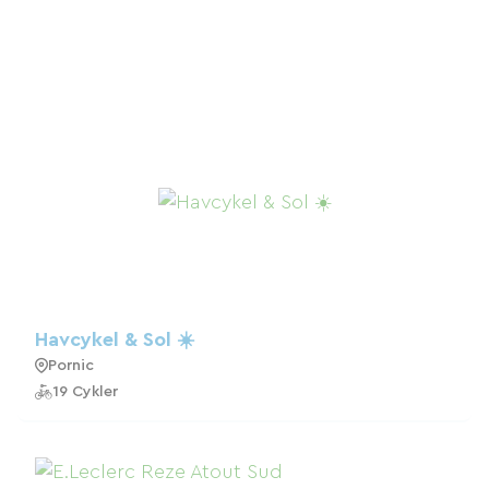
Havcykel & Sol ☀️
Pornic
19 Cykler