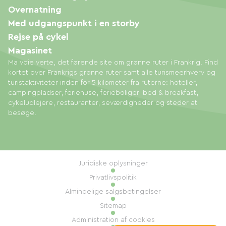
Overnatning
Med udgangspunkt i en storby
Rejse på cykel
Magasinet
Ma voie verte, det førende site om grønne ruter i Frankrig. Find
kortet over Frankrigs grønne ruter samt alle turismeerhverv og
turistaktiviteter inden for 5 kilometer fra ruterne: hoteller,
campingpladser, feriehuse, ferieboliger, bed & breakfast,
cykeludlejere, restauranter, seværdigheder og steder at
besøge.
Juridiske oplysninger
Privatlivspolitik
Almindelige salgsbetingelser
Sitemap
Administration af cookies