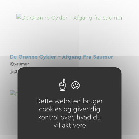
De Grønne Cykler - Afgang Fra Saumur
Saumur
31 Cykler
Dette websted bruger
cookies og giver dig
kontrol over, hvad du
vil aktivere