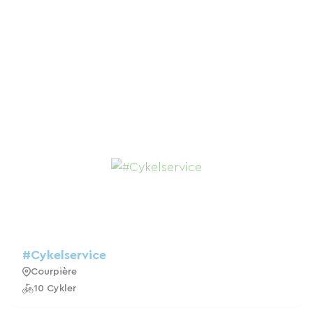
#Cykelservice
Courpière
10 Cykler