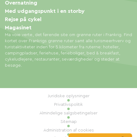
Overnatning
Med udgangspunkt i en storby
Rejse på cykel
Magasinet
Ma voie verte, det førende site om grønne ruter i Frankrig. Find
kortet over Frankrigs grønne ruter samt alle turismeerhverv og
turistaktiviteter inden for 5 kilometer fra ruterne: hoteller,
campingpladser, feriehuse, ferieboliger, bed & breakfast,
cykeludlejere, restauranter, seværdigheder og steder at
besøge.
Juridiske oplysninger
Privatlivspolitik
Almindelige salgsbetingelser
Sitemap
Administration af cookies