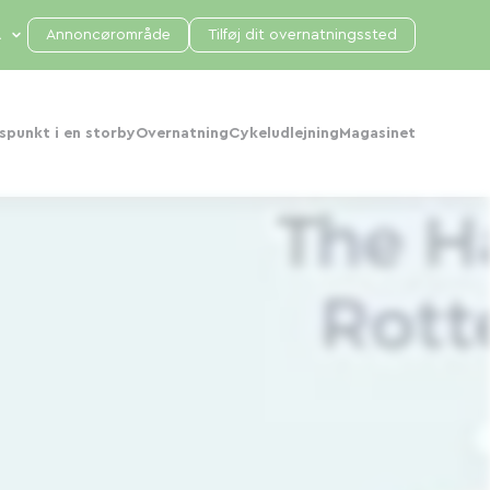
Annoncørområde
Tilføj dit overnatningssted
punkt i en storby
Overnatning
Cykeludlejning
Magasinet