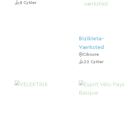
8 Cykler
Bizikleta-
Værksted
Ciboure
22 Cykler