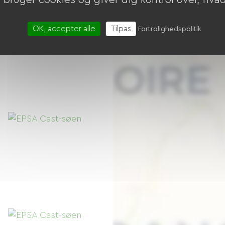
OK, accepter alle
Tilpas
Fortrolighedspolitik