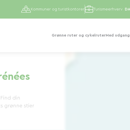
Kommuner og turistkontorer
Turismeerhverv
Grønne ruter og cykelruter
Med udgangs
rénées
 Find din
s grønne stier