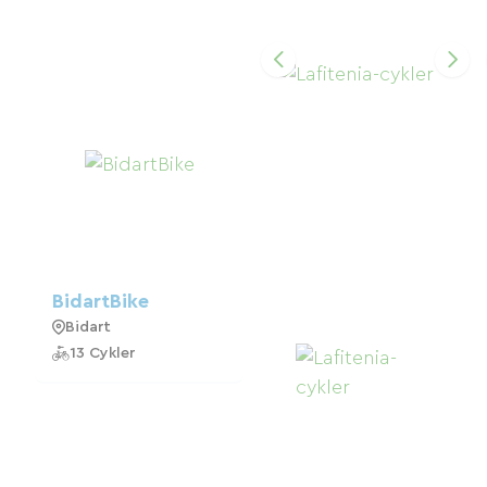
BidartBike
Bidart
13 Cykler