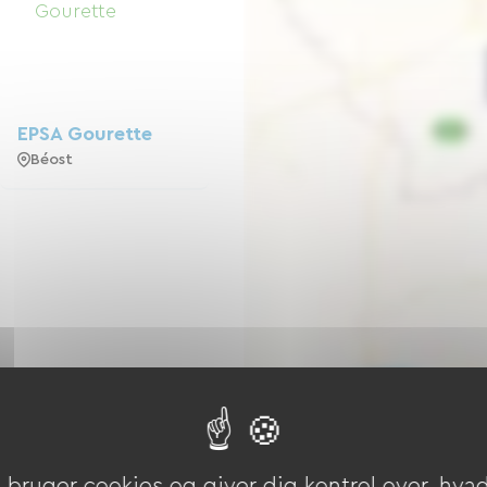
EPSA Gourette
Béost
bruger cookies og giver dig kontrol over, hvad 