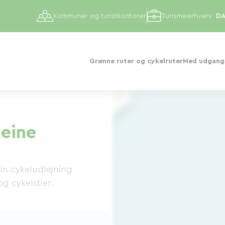
Kommuner og turistkontorer
Turismeerhverv
Grønne ruter og cykelruter
Med udgangs
Seine
din cykeludlejning
g cykelstier.