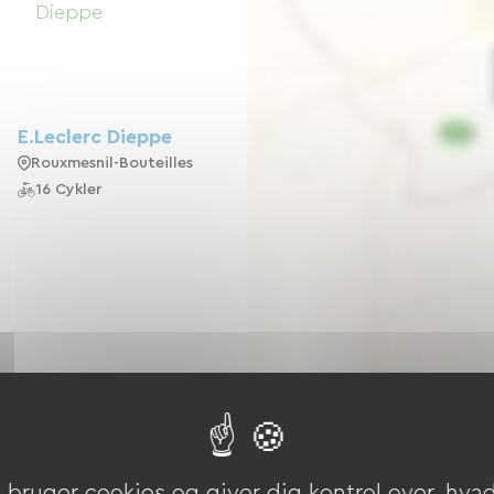
E.Leclerc Dieppe
Rouxmesnil-Bouteilles
16 Cykler
bruger cookies og giver dig kontrol over, hvad 