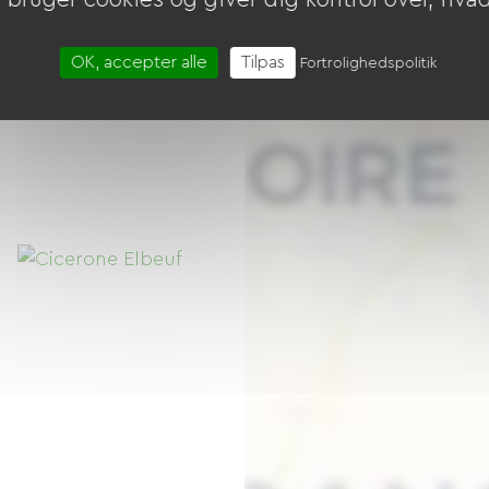
OK, accepter alle
Tilpas
Fortrolighedspolitik