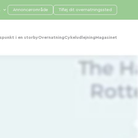
Annoncørområde
Tilføj dit overnatningssted
punkt i en storby
Overnatning
Cykeludlejning
Magasinet