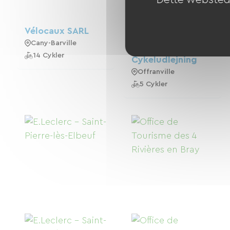
Vélocaux SARL
Colombier
Cany-Barville
Fritidspark -
14 Cykler
Cykeludlejning
Offranville
5 Cykler