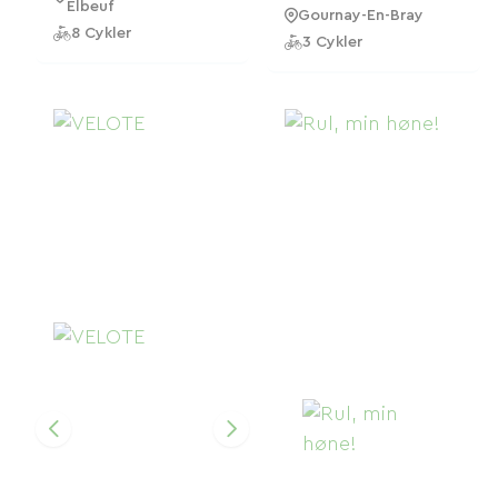
Elbeuf
Gournay-En-Bray
8 Cykler
3 Cykler