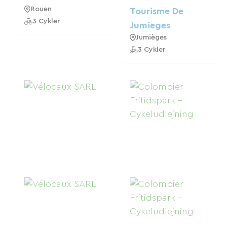
Rouen
Tourisme De
3 Cykler
Jumieges
Jumièges
3 Cykler